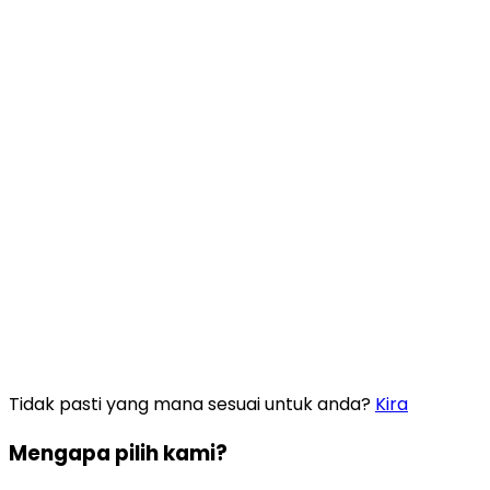
Dari
RM
0.25
/
Hari
18
-
60
tahun
Amaun perlindungan
RM 100,000
Melindungi Penyakit Kritikal
Kanser
,
Strok
,
Serangan Jantung
Butiran Lanjut
e-Brosur
Saya pilih ini
Tidak pasti yang mana sesuai untuk anda?
Kira
Mengapa pilih kami?