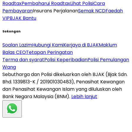
Roadtax
Pembaharui Roadtax
Lihat Polisi
Cara
Pembayaran
Insurans Perjalanan
Semak NCD
Faedah
VIP
BJAK Bantu
Sokongan
Soalan Lazim
Hubungi Kami
Kerjaya di BJAK
Maklum
Balas CEO
Tetapan Peringatan
Terma dan syarat
Polisi Keperibadian
Polisi Pemulangan
Wang
Sebutharga dan Polisi dikeluarkan oleh BJAK (Bjak Sdn.
Bhd. 1339813-K / 201901030483), Penasihat Kewangan
dan Penasihat Kewangan Islam yang diluluskan oleh
Bank Negara Malaysia (BNM).
Lebih lanjut