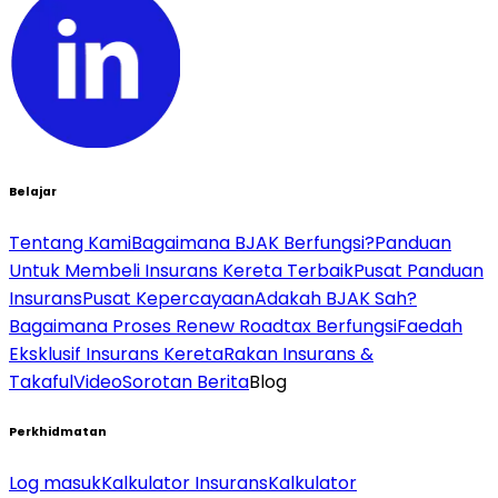
Belajar
Tentang Kami
Bagaimana BJAK Berfungsi?
Panduan
Untuk Membeli Insurans Kereta Terbaik
Pusat Panduan
Insurans
Pusat Kepercayaan
Adakah BJAK Sah?
Bagaimana Proses Renew Roadtax Berfungsi
Faedah
Eksklusif Insurans Kereta
Rakan Insurans &
Takaful
Video
Sorotan Berita
Blog
Perkhidmatan
Log masuk
Kalkulator Insurans
Kalkulator