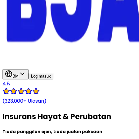
BM
Log masuk
4.8
(323,000+
Ulasan
)
Insurans
Hayat & Perubatan
Tiada panggilan ejen, tiada jualan paksaan