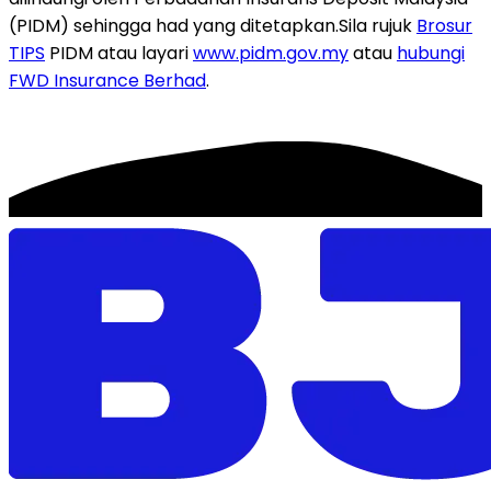
(PIDM) sehingga had yang ditetapkan.
Sila rujuk
Brosur
TIPS
PIDM atau layari
www.pidm.gov.my
atau
hubungi
FWD Insurance Berhad
.