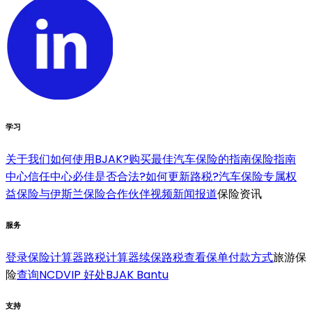
学习
关于我们
如何使用BJAK?
购买最佳汽车保险的指南
保险指南
中心
信任中心
必佳是否合法?
如何更新路税?
汽车保险专属权
益
保险与伊斯兰保险合作伙伴
视频
新闻报道
保险资讯
服务
登录
保险计算器
路税计算器
续保路税
查看保单
付款方式
旅游保
险
查询NCD
VIP 好处
BJAK Bantu
支持