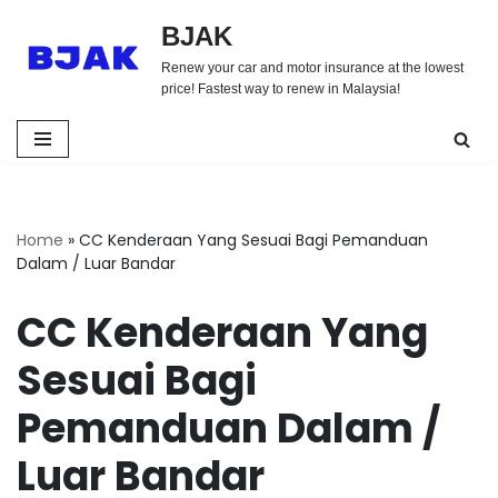
BJAK
Skip
Renew your car and motor insurance at the lowest
to
price! Fastest way to renew in Malaysia!
content
Home
»
CC Kenderaan Yang Sesuai Bagi Pemanduan
Dalam / Luar Bandar
CC Kenderaan Yang
Sesuai Bagi
Pemanduan Dalam /
Luar Bandar