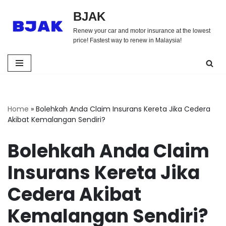
BJAK
Skip
Renew your car and motor insurance at the lowest
to
price! Fastest way to renew in Malaysia!
content
Home
»
Bolehkah Anda Claim Insurans Kereta Jika Cedera
Akibat Kemalangan Sendiri?
Bolehkah Anda Claim
Insurans Kereta Jika
Cedera Akibat
Kemalangan Sendiri?