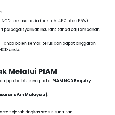
a.
r NCD semasa anda (contoh: 45% atau 55%).
i pelbagai syarikat insurans tanpa caj tambahan.
 — anda boleh semak terus dan dapat anggaran
NCD anda.
mak Melalui PIAM
nda juga boleh guna portal
PIAM NCD Enquiry
:
nsurans Am Malaysia)
.
ta sejarah ringkas status tuntutan.