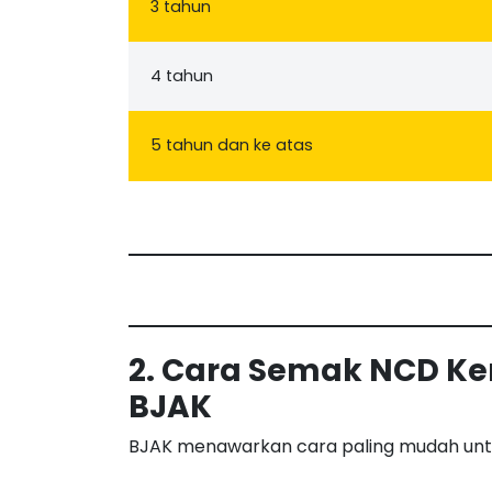
3 tahun
4 tahun
5 tahun dan ke atas
2. Cara Semak NCD Ker
BJAK
BJAK menawarkan cara paling mudah unt