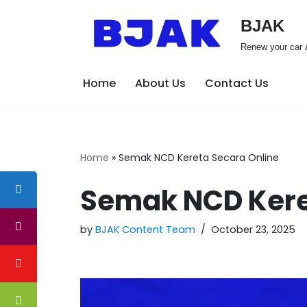
BJAK
Skip
Renew your car a
to
content
Home
About Us
Contact Us
Home
»
Semak NCD Kereta Secara Online
Semak NCD Kere
by
BJAK Content Team
October 23, 2025