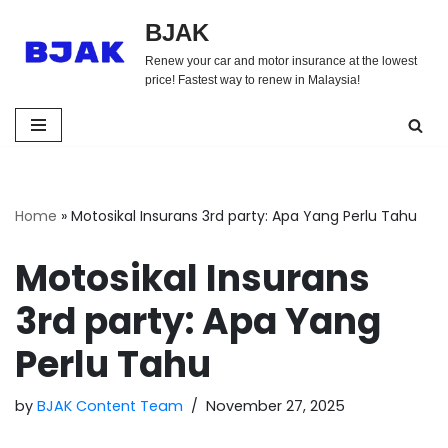
BJAK
Skip
Renew your car and motor insurance at the lowest
to
price! Fastest way to renew in Malaysia!
content
Home
»
Motosikal Insurans 3rd party: Apa Yang Perlu Tahu
Motosikal Insurans
3rd party: Apa Yang
Perlu Tahu
by
BJAK Content Team
November 27, 2025