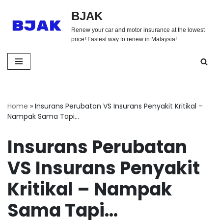
BJAK
Skip
Renew your car and motor insurance at the lowest
to
price! Fastest way to renew in Malaysia!
content
Home
»
Insurans Perubatan VS Insurans Penyakit Kritikal –
Nampak Sama Tapi…
Insurans Perubatan
VS Insurans Penyakit
Kritikal – Nampak
Sama Tapi…