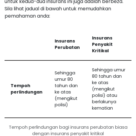
untuk kedua-dua insurans ini juga adalah berbeza.
Sila lihat jadual di bawah untuk memudahkan
pemahaman anda:
Insurans
Insurans
Penyakit
Perubatan
Kritikal
Sehingga umur
Sehingga
80 tahun dan
umur 80
ke atas
Tempoh
tahun dan
(mengikut
perlindungan
ke atas
polisi) atau
(mengikut
berlakunya
polisi)
kematian
Tempoh perlindungan bagi insurans perubatan biasa
dengan insurans penyakit kritikal