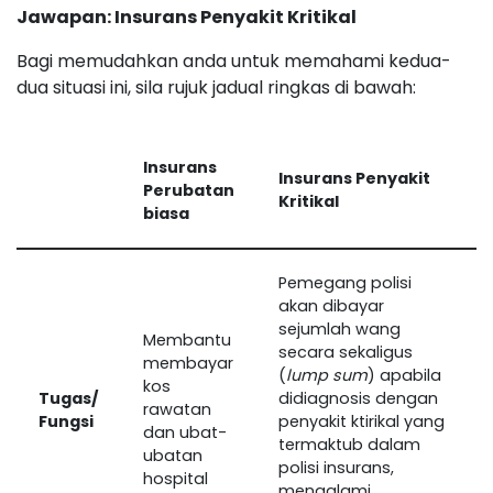
Jawapan: Insurans Penyakit Kritikal
Bagi memudahkan anda untuk memahami kedua-
dua situasi ini, sila rujuk jadual ringkas di bawah:
Insurans
Insurans Penyakit
Perubatan
Kritikal
biasa
Pemegang polisi
akan dibayar
sejumlah wang
Membantu
secara sekaligus
membayar
(
lump sum
) apabila
kos
Tugas/
didiagnosis dengan
rawatan
Fungsi
penyakit ktirikal yang
dan ubat-
termaktub dalam
ubatan
polisi insurans,
hospital
mengalami