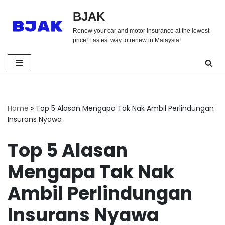
BJAK
Skip
Renew your car and motor insurance at the lowest
to
price! Fastest way to renew in Malaysia!
content
Home
»
Top 5 Alasan Mengapa Tak Nak Ambil Perlindungan
Insurans Nyawa
Top 5 Alasan
Mengapa Tak Nak
Ambil Perlindungan
Insurans Nyawa