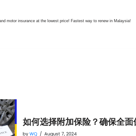
nd motor insurance at the lowest price! Fastest way to renew in Malaysia!
如何选择附加保险？确保全面
by
WQ
August 7, 2024