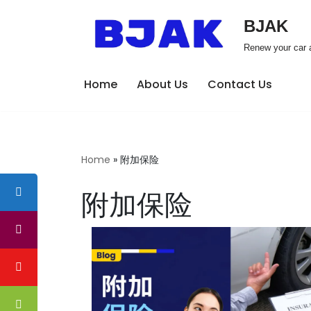
BJAK
Skip
Renew your car a
to
content
Home
About Us
Contact Us
Home
»
附加保险
附加保险