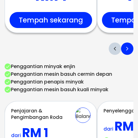
Tempah sekarang
Tempah
Penggantian minyak enjin
Penggantian mesin basuh cermin depan
Penggantian penapis minyak
Penggantian mesin basuh kuali minyak
Penjajaran &
Penyelenggar
Pengimbangan Roda
RM 
RM 1
dari
dari