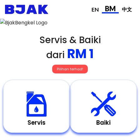
BM
EN
中文
Servis & Baiki
RM 1
dari
Pilihan terhad!
Servis
Baiki