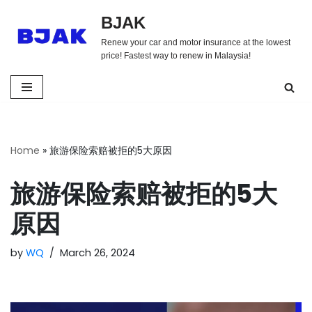
BJAK
Skip
Renew your car and motor insurance at the lowest
to
price! Fastest way to renew in Malaysia!
content
Home
»
旅游保险索赔被拒的5大原因
旅游保险索赔被拒的5大
原因
by
WQ
March 26, 2024