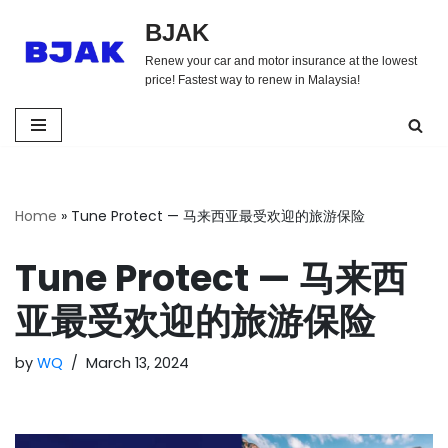
BJAK
Skip
Renew your car and motor insurance at the lowest
to
price! Fastest way to renew in Malaysia!
content
Home
»
Tune Protect — 马来西亚最受欢迎的旅游保险
Tune Protect — 马来西
亚最受欢迎的旅游保险
by
WQ
March 13, 2024