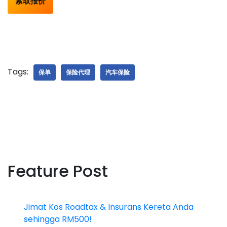
索取报价
Tags:
保单
保险代理
汽车保险
Feature Post
Jimat Kos Roadtax & Insurans Kereta Anda
sehingga RM500!