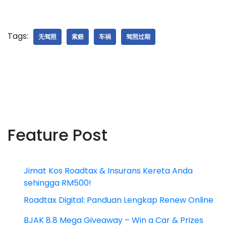
Tags:
无驾照
索赔
车祸
驾照过期
Feature Post
Jimat Kos Roadtax & Insurans Kereta Anda
sehingga RM500!
Roadtax Digital: Panduan Lengkap Renew Online
BJAK 8.8 Mega Giveaway – Win a Car & Prizes