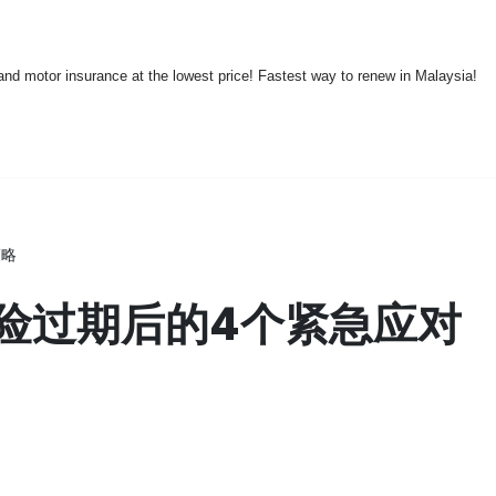
nd motor insurance at the lowest price! Fastest way to renew in Malaysia!
策略
险过期后的4个紧急应对