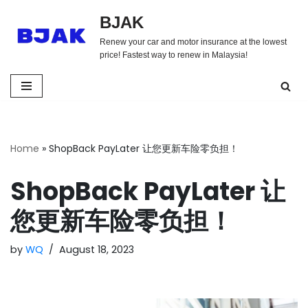
BJAK
Skip
Renew your car and motor insurance at the lowest
to
price! Fastest way to renew in Malaysia!
content
Home
»
ShopBack PayLater 让您更新车险零负担！
ShopBack PayLater 让
您更新车险零负担！
by
WQ
August 18, 2023