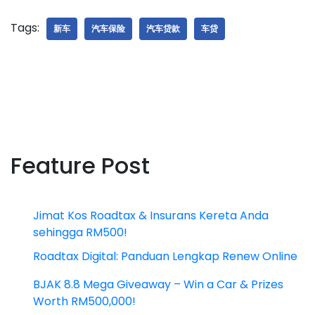
Tags:
新车
汽车保险
汽车贷款
车贷
Feature Post
Jimat Kos Roadtax & Insurans Kereta Anda
sehingga RM500!
Roadtax Digital: Panduan Lengkap Renew Online
BJAK 8.8 Mega Giveaway – Win a Car & Prizes
Worth RM500,000!