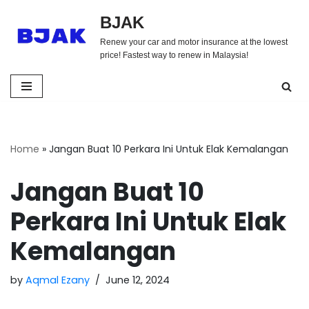
BJAK
Skip
Renew your car and motor insurance at the lowest
to
price! Fastest way to renew in Malaysia!
content
Home
»
Jangan Buat 10 Perkara Ini Untuk Elak Kemalangan
Jangan Buat 10
Perkara Ini Untuk Elak
Kemalangan
by
Aqmal Ezany
June 12, 2024