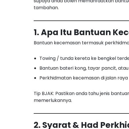
supaya anda boleh memanfaatkan bantuan
tambahan.
1. Apa Itu Bantuan K
Bantuan kecemasan termasuk perkhidmat
Towing / tunda kereta ke bengkel terde
Bantuan bateri kong, tayar pancit, atau
Perkhidmatan kecemasan di jalan raya 
Tip BJAK: Pastikan anda tahu jenis bant
memerlukannya.
2. Syarat & Had Perk