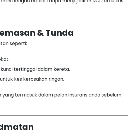
 ini dengan efektif tanpa menjejaskan NCD atau kos
ecemasan & Tunda
an seperti:
kat.
 kunci tertinggal dalam kereta.
untuk kes kerosakan ringan.
uan yang termasuk dalam pelan insurans anda sebelum
hidmatan