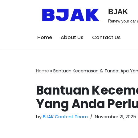
BJAK
Skip
Renew your car a
to
content
Home
About Us
Contact Us
Home
»
Bantuan Kecemasan & Tunda: Apa Yan
Bantuan Kecema
Yang Anda Perl
by
BJAK Content Team
November 21, 2025