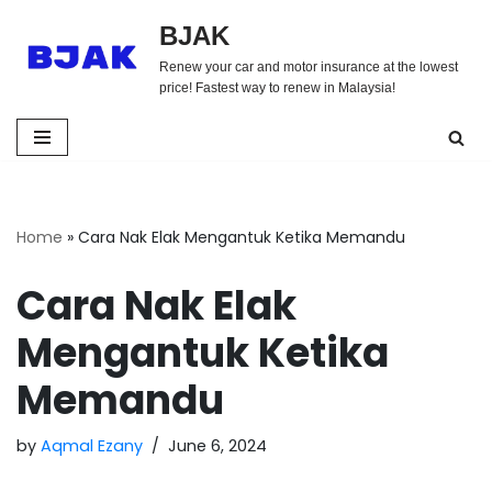
BJAK
Skip
Renew your car and motor insurance at the lowest
to
price! Fastest way to renew in Malaysia!
content
Home
»
Cara Nak Elak Mengantuk Ketika Memandu
Cara Nak Elak
Mengantuk Ketika
Memandu
by
Aqmal Ezany
June 6, 2024