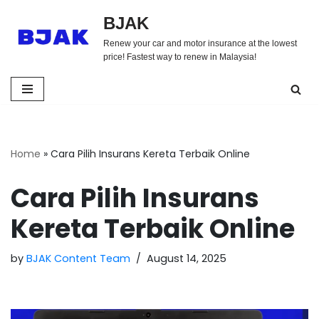
BJAK
Skip
Renew your car and motor insurance at the lowest
to
price! Fastest way to renew in Malaysia!
content
Home
»
Cara Pilih Insurans Kereta Terbaik Online
Cara Pilih Insurans
Kereta Terbaik Online
by
BJAK Content Team
August 14, 2025