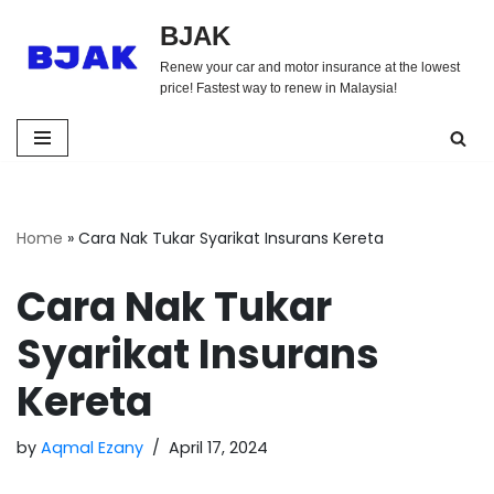
BJAK
Skip
Renew your car and motor insurance at the lowest
to
price! Fastest way to renew in Malaysia!
content
Home
»
Cara Nak Tukar Syarikat Insurans Kereta
Cara Nak Tukar
Syarikat Insurans
Kereta
by
Aqmal Ezany
April 17, 2024