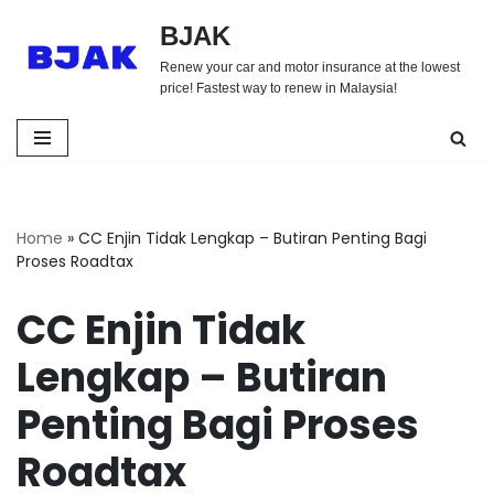
BJAK
Skip
Renew your car and motor insurance at the lowest
to
price! Fastest way to renew in Malaysia!
content
Home
»
CC Enjin Tidak Lengkap – Butiran Penting Bagi
Proses Roadtax
CC Enjin Tidak
Lengkap – Butiran
Penting Bagi Proses
Roadtax