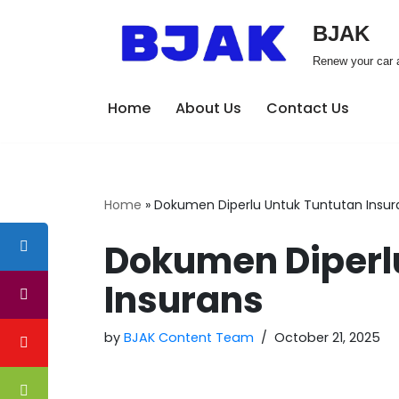
BJAK
Skip
Renew your car a
to
content
Home
About Us
Contact Us
Home
»
Dokumen Diperlu Untuk Tuntutan Insur
Dokumen Diperl
Insurans
by
BJAK Content Team
October 21, 2025