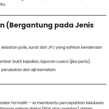
itu.
 (Bergantung pada Jenis
 siasatan polis, surat dari JPJ yang sahkan kenderaan
bar bukti kejadian, laporan cuaca (jika perlu).
perubatan dan sijil kematian.
dar formaliti — ia membantu percepatkan kelulusan
 Simpan salinan digital (PDF atau gambar) dalam