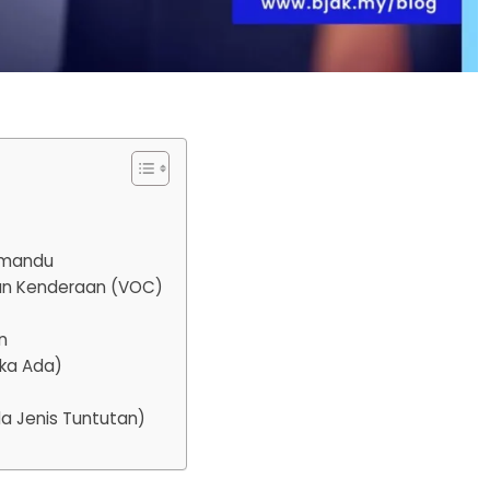
emandu
ikan Kenderaan (VOC)
n
Jika Ada)
 Jenis Tuntutan)