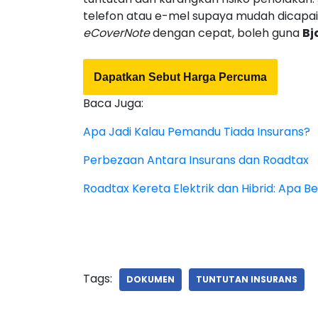
telefon atau e-mel supaya mudah dicapai b
eCoverNote
dengan cepat, boleh guna
Bj
Dapatkan Sebut Harga Percuma
Baca Juga:
Apa Jadi Kalau Pemandu Tiada Insurans?
Perbezaan Antara Insurans dan Roadtax
Roadtax Kereta Elektrik dan Hibrid: Apa B
Tags:
DOKUMEN
TUNTUTAN INSURANS