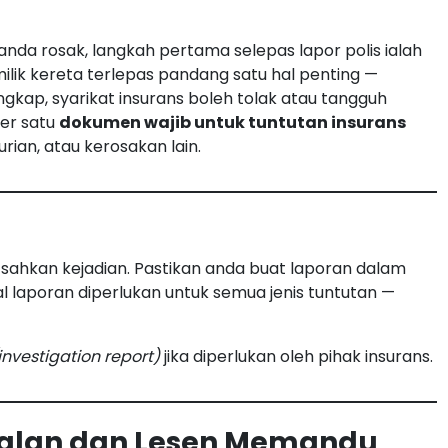
nda rosak, langkah pertama selepas lapor polis ialah
milik kereta terlepas pandang satu hal penting —
gkap, syarikat insurans boleh tolak atau tangguh
per satu
dokumen wajib untuk tuntutan insurans
ian, atau kerosakan lain.
 sahkan kejadian. Pastikan anda buat laporan dalam
al laporan diperlukan untuk semua jenis tuntutan —
investigation report)
jika diperlukan oleh pihak insurans.
nalan dan Lesen Memandu