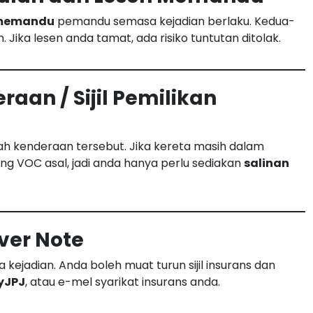
n memandu
pemandu semasa kejadian berlaku. Kedua-
Jika lesen anda tamat, ada risiko tuntutan ditolak.
raan / Sijil Pemilikan
h kenderaan tersebut. Jika kereta masih dalam
ng VOC asal, jadi anda hanya perlu sediakan
salinan
over Note
a kejadian. Anda boleh muat turun sijil insurans dan
yJPJ
, atau e-mel syarikat insurans anda.