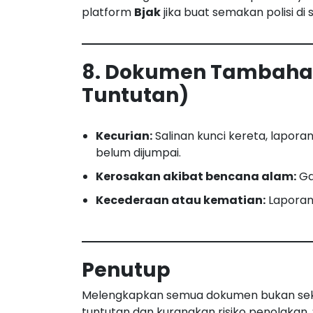
platform
Bjak
jika buat semakan polisi di s
8. Dokumen Tambahan
Tuntutan)
Kecurian:
Salinan kunci kereta, laporan
belum dijumpai.
Kerosakan akibat bencana alam:
Gam
Kecederaan atau kematian:
Laporan 
Penutup
Melengkapkan semua dokumen bukan seka
tuntutan dan kurangkan risiko penolakan.