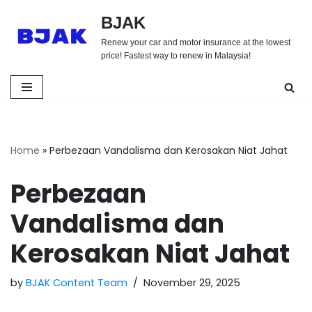
BJAK
Skip
Renew your car and motor insurance at the lowest
to
price! Fastest way to renew in Malaysia!
content
Home
»
Perbezaan Vandalisma dan Kerosakan Niat Jahat
Perbezaan
Vandalisma dan
Kerosakan Niat Jahat
by
BJAK Content Team
November 29, 2025