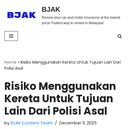
BJAK
Skip
Renew your car and motor insurance at the lowest
to
price! Fastest way to renew in Malaysia!
content
Home
»
Risiko Menggunakan Kereta Untuk Tujuan Lain Dari
Polisi Asal
Risiko Menggunakan
Kereta Untuk Tujuan
Lain Dari Polisi Asal
by
BJAK Content Team
December 11, 2025