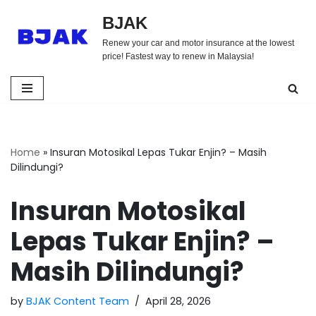
BJAK
Skip
Renew your car and motor insurance at the lowest
to
price! Fastest way to renew in Malaysia!
content
Home
»
Insuran Motosikal Lepas Tukar Enjin? – Masih
Dilindungi?
Insuran Motosikal
Lepas Tukar Enjin? –
Masih Dilindungi?
by
BJAK Content Team
April 28, 2026