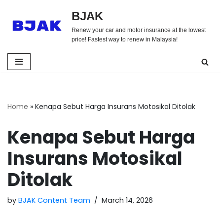
BJAK
Skip
Renew your car and motor insurance at the lowest
to
price! Fastest way to renew in Malaysia!
content
Home
»
Kenapa Sebut Harga Insurans Motosikal Ditolak
Kenapa Sebut Harga
Insurans Motosikal
Ditolak
by
BJAK Content Team
March 14, 2026