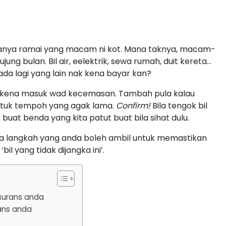
Rasanya ramai yang macam ni kot. Mana taknya, macam-
ng bulan. Bil air, eelektrik, sewa rumah, duit kereta…
ada lagi yang lain nak kena bayar kan?
pula kena masuk wad kecemasan. Tambah pula kalau
untuk tempoh yang agak lama.
Confirm!
Bila tengok bil
k buat benda yang kita patut buat bila sihat dulu.
apa langkah yang anda boleh ambil untuk memastikan
il yang tidak dijangka ini’.
nsurans anda
rans anda