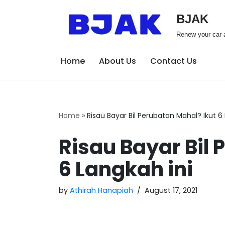
BJAK
Skip
Renew your car a
to
content
Home
About Us
Contact Us
Home
»
Risau Bayar Bil Perubatan Mahal? Ikut 6
Risau Bayar Bil 
6 Langkah ini
by
Athirah Hanapiah
August 17, 2021