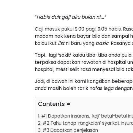
“
Habis duit gaji aku bulan ni….”
Gaji masuk pukul 9.00 pagi, 9:05 habis. 
macam nak kena bayar bila dah sampai huju
kalau ikut
list
ni baru yang
basic
. Rasanya 
Tapi… lagi ‘sakit’ kalau tiba-tiba anda 
terpaksa dapatkan rawatan di hospital 
hospital, mesti selit rasa menyesal bila ta
Jadi, di bawah ini kami kongsikan beber
anda masih boleh tarik nafas lega dengan ‘b
Contents =
#1 Dapatkan insurans, ‘kaji’ betul-betul i
#2 Tahu tahap ‘rangkaian’ syarikat insu
#3 Dapatkan penjelasan