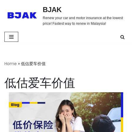
BJAK
Skip
Renew your car and motor insurance at the lowest
to
price! Fastest way to renew in Malaysia!
content
Home
»
低估爱车价值
低估爱车价值