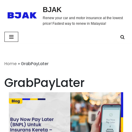
BJAK
Skip
Renew your car and motor insurance at the lowest
to
price! Fastest way to renew in Malaysia!
content
Home
»
GrabPayLater
GrabPayLater