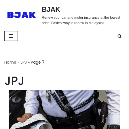
BJAK
Skip
Renew your car and motor insurance at the lowest
to
price! Fastest way to renew in Malaysia!
content
Home
»
JPJ
»
Page 7
JPJ