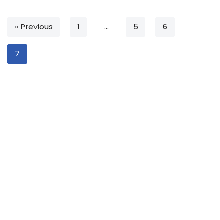
« Previous
1
…
5
6
7