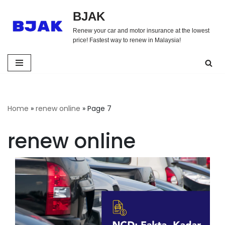
BJAK
Skip
Renew your car and motor insurance at the lowest
to
price! Fastest way to renew in Malaysia!
content
Home
»
renew online
»
Page 7
renew online