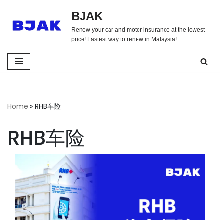
BJAK
Skip
Renew your car and motor insurance at the lowest
to
price! Fastest way to renew in Malaysia!
content
Home
»
RHB车险
RHB车险