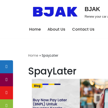
BJAK
Skip
Renew your car a
to
content
Home
About Us
Contact Us
Home
»
SpayLater
SpayLater