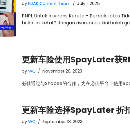
by
BJAK Content Team
July 1, 2025
BNPL Untuk Insurans Kereta – Berbaloi atau Tid
bulan ini ketat? Jangan risau, anda kini boleh
更新车险使用SpayLater获
by
WQ
November 20, 2023
必佳通过与Shopee的合作，为在必佳平台上使用Sp
更新车险选择SpayLater 折
by
WQ
September 18, 2023