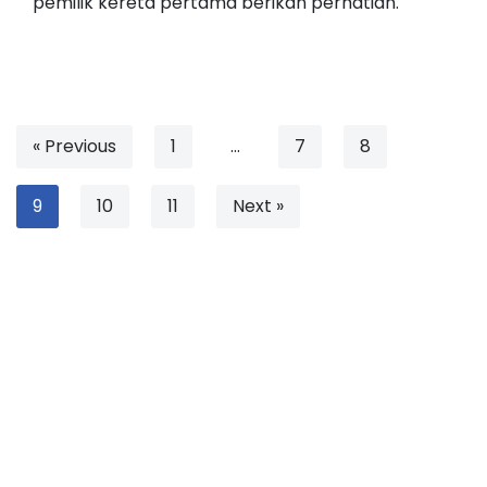
pemilik kereta pertama berikan perhatian.
« Previous
1
…
7
8
9
10
11
Next »