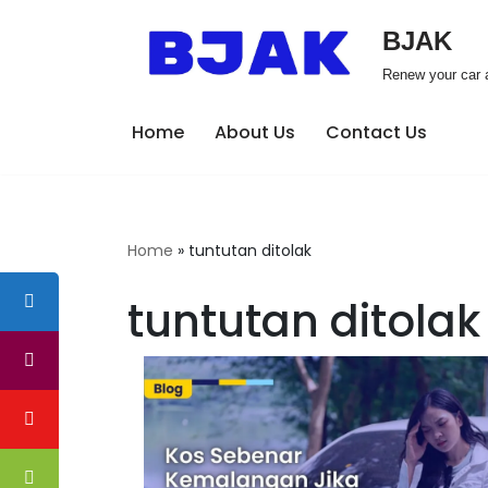
BJAK
Skip
Renew your car a
to
content
Home
About Us
Contact Us
Home
»
tuntutan ditolak
tuntutan ditolak