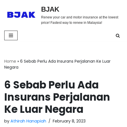
BJAK
Skip
Renew your car and motor insurance at the lowest
to
price! Fastest way to renew in Malaysia!
content
Home
»
6 Sebab Perlu Ada Insurans Perjalanan Ke Luar
Negara
6 Sebab Perlu Ada
Insurans Perjalanan
Ke Luar Negara
by
Athirah Hanapiah
February 8, 2023