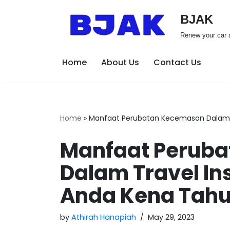
BJAK
Skip
Renew your car a
to
content
Home
About Us
Contact Us
Home
»
Manfaat Perubatan Kecemasan Dalam T
Manfaat Perub
Dalam Travel In
Anda Kena Tahu
by
Athirah Hanapiah
May 29, 2023