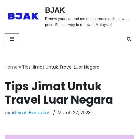
BJAK
Skip
Renew your car and motor insurance at the lowest
to
price! Fastest way to renew in Malaysia!
content
Home
»
Tips Jimat Untuk Travel Luar Negara
Tips Jimat Untuk
Travel Luar Negara
by
Athirah Hanapiah
March 27, 2023