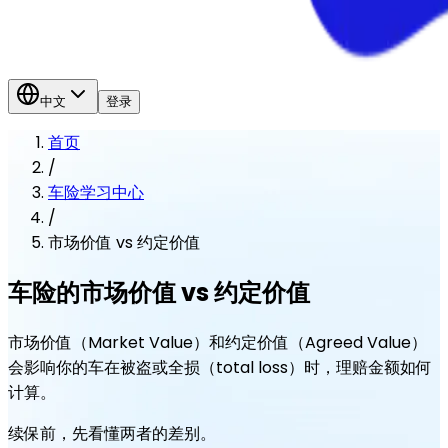
中文
登录
首页
/
车险学习中心
/
市场价值 vs 约定价值
车险的市场价值 vs 约定价值
市场价值（Market Value）和约定价值（Agreed Value）
会影响你的车在被盗或全损（total loss）时，理赔金额如何
计算。
续保前，先看懂两者的差别。