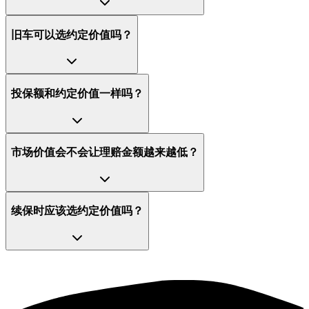
旧车可以选约定价值吗？
投保额和约定价值一样吗？
市场价值会不会让理赔金额越来越低？
续保时应该选约定价值吗？