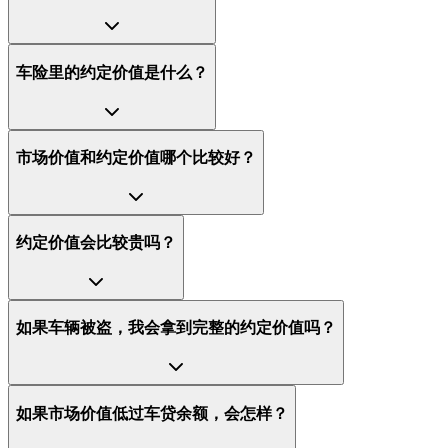
车险里的约定价值是什么？
市场价值和约定价值哪个比较好？
约定价值会比较贵吗？
如果车辆被盗，我会拿到完整的约定价值吗？
如果市场价值低过车贷余额，会怎样？