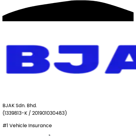
BJAK Sdn. Bhd.
(
1339813-K / 201901030483
)
#1 Vehicle Insurance