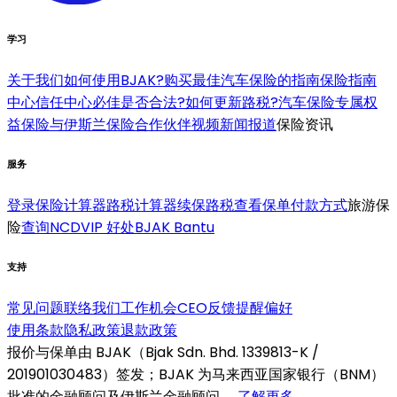
学习
关于我们
如何使用BJAK?
购买最佳汽车保险的指南
保险指南
中心
信任中心
必佳是否合法?
如何更新路税?
汽车保险专属权
益
保险与伊斯兰保险合作伙伴
视频
新闻报道
保险资讯
服务
登录
保险计算器
路税计算器
续保路税
查看保单
付款方式
旅游保
险
查询NCD
VIP 好处
BJAK Bantu
支持
常见问题
联络我们
工作机会
CEO反馈
提醒偏好
使用条款
隐私政策
退款政策
报价与保单由 BJAK（Bjak Sdn. Bhd. 1339813-K /
201901030483）签发；BJAK 为马来西亚国家银行（BNM）
批准的金融顾问及伊斯兰金融顾问。
了解更多