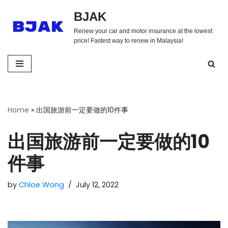
BJAK
Skip
Renew your car and motor insurance at the lowest
to
price! Fastest way to renew in Malaysia!
content
Home
»
出国旅游前一定要做的10件事
出国旅游前一定要做的10
件事
by
Chloe Wong
July 12, 2022