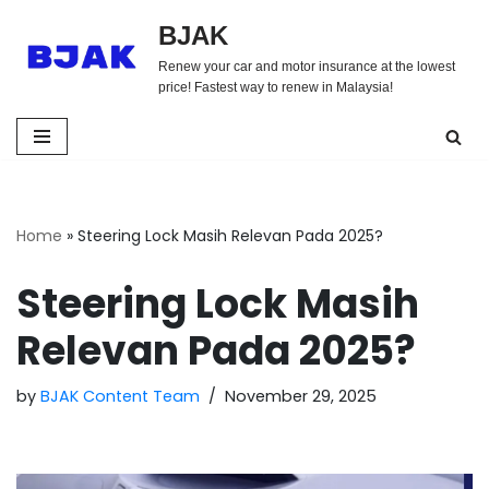
BJAK
Skip
Renew your car and motor insurance at the lowest
to
price! Fastest way to renew in Malaysia!
content
Home
»
Steering Lock Masih Relevan Pada 2025?
Steering Lock Masih
Relevan Pada 2025?
by
BJAK Content Team
November 29, 2025