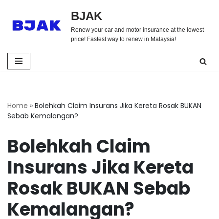
BJAK
Skip
Renew your car and motor insurance at the lowest
to
price! Fastest way to renew in Malaysia!
content
Home
»
Bolehkah Claim Insurans Jika Kereta Rosak BUKAN
Sebab Kemalangan?
Bolehkah Claim
Insurans Jika Kereta
Rosak BUKAN Sebab
Kemalangan?