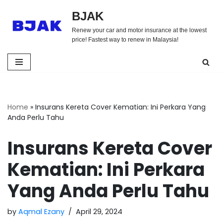
BJAK
Skip
Renew your car and motor insurance at the lowest
to
price! Fastest way to renew in Malaysia!
content
Home
»
Insurans Kereta Cover Kematian: Ini Perkara Yang
Anda Perlu Tahu
Insurans Kereta Cover
Kematian: Ini Perkara
Yang Anda Perlu Tahu
by
Aqmal Ezany
April 29, 2024