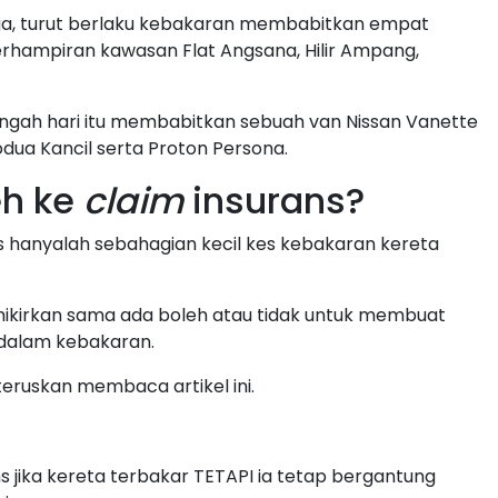
ga, turut berlaku kebakaran membabitkan empat
berhampiran kawasan Flat Angsana, Hilir Ampang,
 tengah hari itu membabitkan sebuah van Nissan Vanette
rodua Kancil serta Proton Persona.
eh ke
claim
insurans?
as hanyalah sebahagian kecil kes kebakaran kereta
mikirkan sama ada boleh atau tidak untuk membuat
t dalam kebakaran.
teruskan membaca artikel ini.
 jika kereta terbakar TETAPI ia tetap bergantung