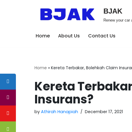
BJAK
Skip
Renew your car a
to
content
Home
About Us
Contact Us
Home
»
Kereta Terbakar, Bolehkah Claim Insur
Kereta Terbakar
Insurans?
by
Athirah Hanapiah
December 17, 2021