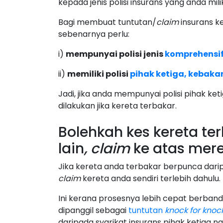
kepada jenis polisi insurans yang anda milik
Bagi membuat tuntutan/
claim
insurans k
sebenarnya perlu:
i)
mempunyai polisi jenis
komprehensi
ii)
memiliki polisi
pihak ketiga, kebaka
Jadi, jika anda mempunyai polisi pihak ket
dilakukan jika kereta terbakar.
Bolehkah kes kereta te
lain
, claim
ke atas mer
Jika kereta anda terbakar berpunca dar
claim
kereta anda sendiri terlebih dahulu.
Ini kerana prosesnya lebih cepat berban
dipanggil sebagai
tuntutan
knock for knock
daripada syarikat insurans pihak ketiga na