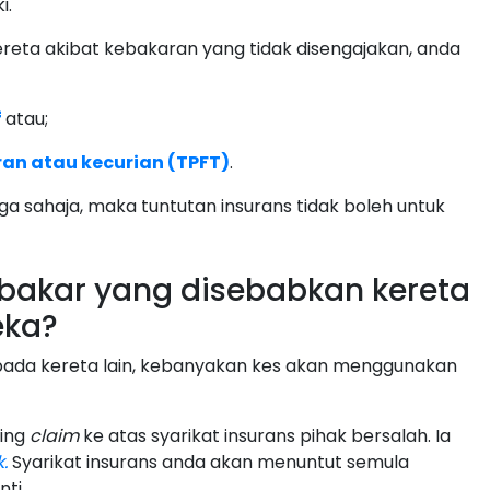
i.
ereta akibat kebakaran yang tidak disengajakan, anda
f
atau;
ran atau kecurian (TPFT)
.
iga sahaja, maka tuntutan insurans tidak boleh untuk
rbakar yang disebabkan kereta
eka?
ipada kereta lain, kebanyakan kes akan menggunakan
ding
claim
ke atas syarikat insurans pihak bersalah. Ia
.
Syarikat insurans anda akan menuntut semula
nti.