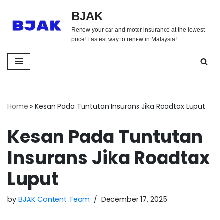
BJAK
Skip
Renew your car and motor insurance at the lowest
to
price! Fastest way to renew in Malaysia!
content
Home
»
Kesan Pada Tuntutan Insurans Jika Roadtax Luput
Kesan Pada Tuntutan
Insurans Jika Roadtax
Luput
by
BJAK Content Team
December 17, 2025