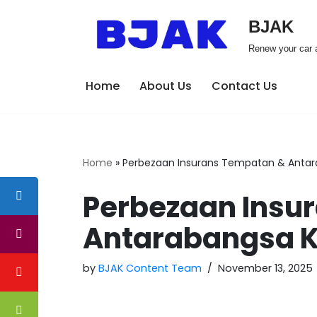
BJAK
Skip
Renew your car a
to
content
Home
About Us
Contact Us
Home
»
Perbezaan Insurans Tempatan & Antar
Perbezaan Insu
Antarabangsa K
by
BJAK Content Team
November 13, 2025