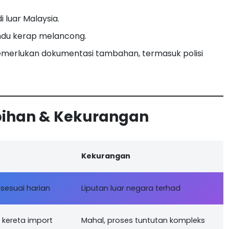
 luar Malaysia.
ndu kerap melancong.
emerlukan dokumentasi tambahan, termasuk polisi
bihan & Kekurangan
Kekurangan
 sesuai harian
Liputan luar negara terhad
i kereta import
Mahal, proses tuntutan kompleks