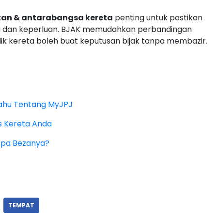
tan & antarabangsa kereta
penting untuk pastikan
asi dan keperluan. BJAK memudahkan perbandingan
ik kereta boleh buat keputusan bijak tanpa membazir.
 Tahu Tentang MyJPJ
ns Kereta Anda
 Apa Bezanya?
TEMPAT