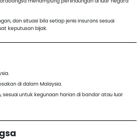
tarabangsa menampung perlindungan di luar negara
gan, dan situasi bila setiap jenis insurans sesuai
at keputusan bijak.
sia.
osakan di dalam Malaysia.
 sesuai untuk kegunaan harian di bandar atau luar
ngsa