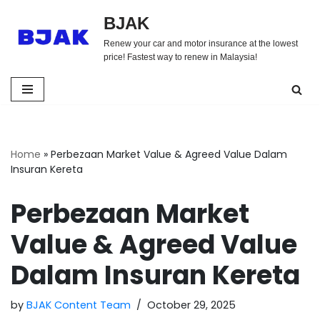
BJAK
Skip
Renew your car and motor insurance at the lowest
to
price! Fastest way to renew in Malaysia!
content
Home
»
Perbezaan Market Value & Agreed Value Dalam
Insuran Kereta
Perbezaan Market
Value & Agreed Value
Dalam Insuran Kereta
by
BJAK Content Team
October 29, 2025